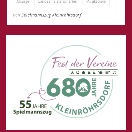
Absage
Landesmeisterschaften
Musikspiele
Von
Spielmannszug Kleinröhrsdorf