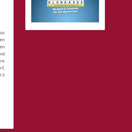
aus
ßen
zum
und
re
rf,
:15