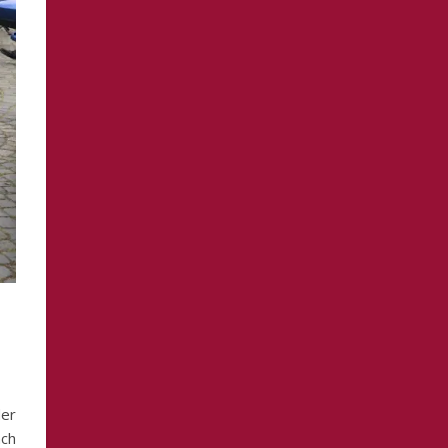
der
ach