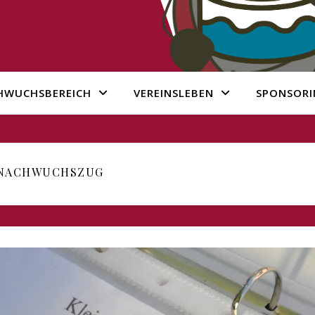
HWUCHSBEREICH
VEREINSLEBEN
SPONSORI
NACHWUCHSZUG