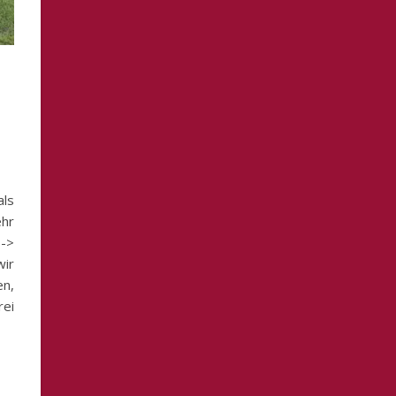
als
ehr
 ->
wir
en,
rei