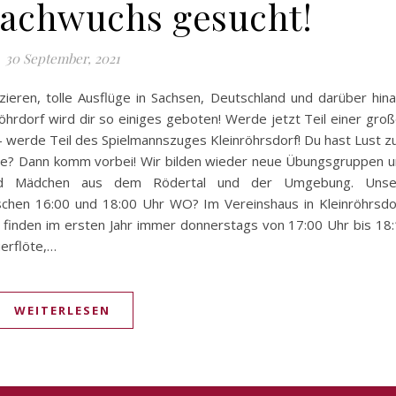
nachwuchs gesucht!
30 September, 2021
zieren, tolle Ausflüge in Sachsen, Deutschland und darüber hin
röhrdorf wird dir so einiges geboten! Werde jetzt Teil einer gro
– werde Teil des Spielmannszuges Kleinröhrsdorf! Du hast Lust 
asse? Dann komm vorbei! Wir bilden wieder neue Übungsgruppen 
 und Mädchen aus dem Rödertal und der Umgebung. Unse
chen 16:00 und 18:00 Uhr WO? Im Vereinshaus in Kleinröhrsdo
finden im ersten Jahr immer donnerstags von 17:00 Uhr bis 18
uerflöte,…
WEITERLESEN