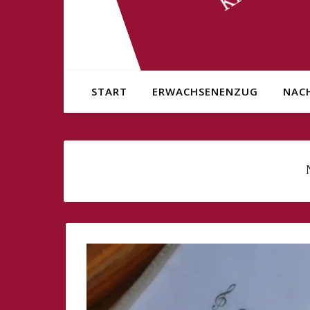
START
ERWACHSENENZUG
NAC