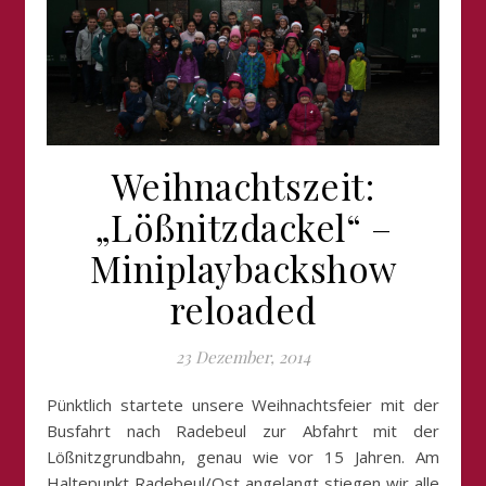
Weihnachtszeit:
„Lößnitzdackel“ –
Miniplaybackshow
reloaded
23 Dezember, 2014
Pünktlich startete unsere Weihnachtsfeier mit der
Busfahrt nach Radebeul zur Abfahrt mit der
Lößnitzgrundbahn, genau wie vor 15 Jahren. Am
Haltepunkt Radebeul/Ost angelangt stiegen wir alle