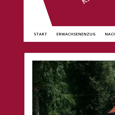
START
ERWACHSENENZUG
NAC