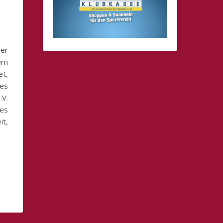
der
ern
et,
des
.V.
zes
it,