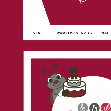
START
ERWACHSENENZUG
NAC