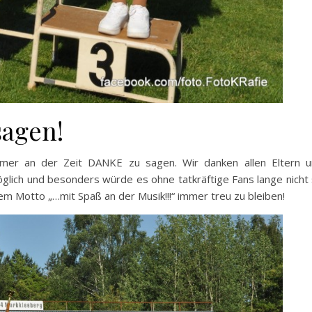
sagen!
er an der Zeit DANKE zu sagen. Wir danken allen Eltern u
glich und besonders würde es ohne tatkräftige Fans lange nicht
rem Motto „…mit Spaß an der Musik!!!“ immer treu zu bleiben!