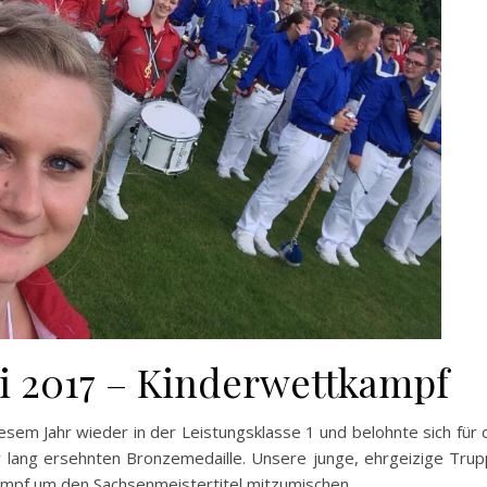
ni 2017 – Kinderwettkampf
em Jahr wieder in der Leistungsklasse 1 und belohnte sich für 
der lang ersehnten Bronzemedaille. Unsere junge, ehrgeizige Tru
Kampf um den Sachsenmeistertitel mitzumischen.