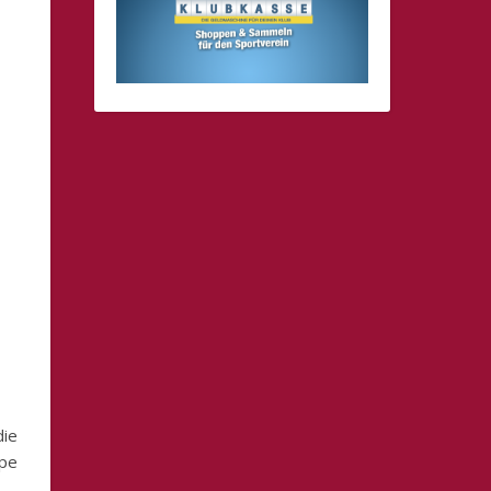
die
ppe