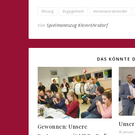
Ehrung
Engagement
Vereinsvorsitzender
Von
Spielmannszug Kleinröhrsdorf
DAS KÖNNTE D
Unser 
Gewonnen: Unsere
30 Januar,