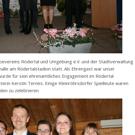
bevereins Rödertal und Umgebung e.V. und der Stadtverwaltung
alle am Rödertalstadion statt. Als Ehrengast war unser
 wurde für sein ehrenamtliches Engagement im Rödertal
terin Kerstin Ternes. Einige Kleinröhrsdorfer Spielleute waren
den zu zelebrieren.