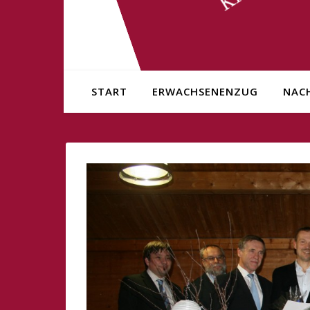
START
ERWACHSENENZUG
NAC