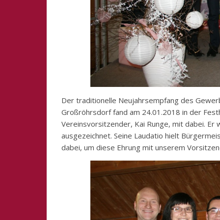
Der traditionelle Neujahrsempfang des Gewer
Großröhrsdorf fand am 24.01.2018 in der Festh
Vereinsvorsitzender, Kai Runge, mit dabei. Er
ausgezeichnet. Seine Laudatio hielt Bürgermeis
dabei, um diese Ehrung mit unserem Vorsitzen