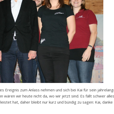
es Ereignis zum Anlass nehmen und sich bei Kai für sein jahrelan
ären wir heute nicht da, wo wir jetzt sind. Es fällt schwer alle
eistet hat, daher bleibt nur kurz und bündig zu sagen: Kai, danke